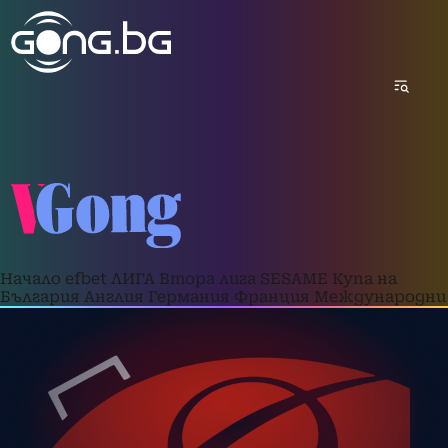
Начало
efbet ЛИГА
Втора лига
SESAME Купа на
България
Англия
Германия
Франция
Международни