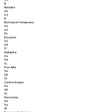
8
Ароука
34
42
9
Витория Гимараеш
34
42
10
Ещорил
34
39
11
Алверка
34
39
12
Рио Аве
34
36
13
Санта Клара
34
36
14
Насионал
34
34
15