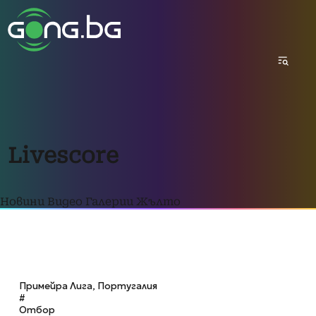
Livescore
Новини
Видео
Галерии
Жълто
Примейра Лига, Португалия
#
Отбор