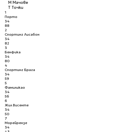
М
Мачове
Т
Точки
1
Порто
34
88
2
Спортинг Лисабон
34
82
3
Бенфика
34
80
4
Спортинг Брага
34
59
5
Фамиликао
34
56
6
Жил Висенте
34
50
7
Морейрензе
34
43