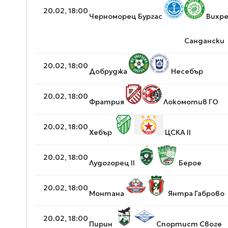
20.02, 18:00
Черноморец Бургас
Вихр
Сандански
20.02, 18:00
Добруджа
Несебър
20.02, 18:00
Фратрия
Локомотив ГО
20.02, 18:00
Хебър
ЦСКА II
20.02, 18:00
Лудогорец II
Берое
20.02, 18:00
Монтана
Янтра Габрово
20.02, 18:00
Пирин
Спортист Своге