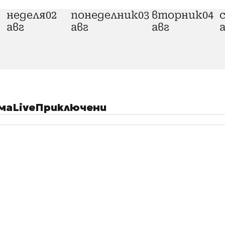
неделя
02
понеделник
03
вторник
04
авг
авг
авг
ма
Live
Приключени