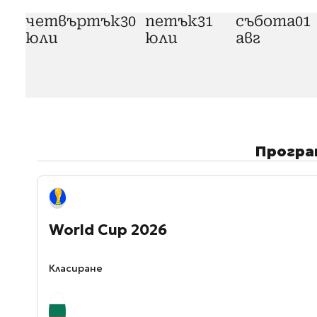
четвъртък
30
петък
31
събота
01
юли
юли
авг
Програ
World Cup 2026
Класиране