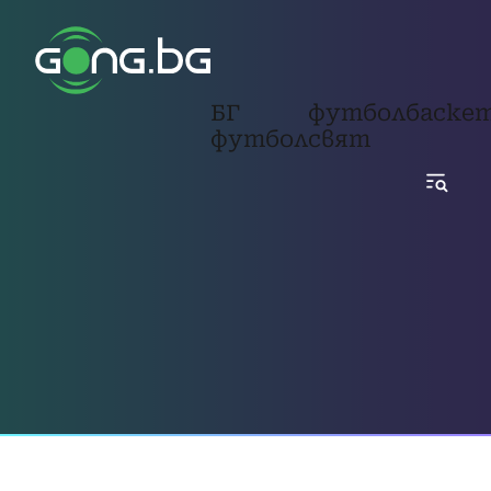
БГ
футбол
баске
футбол
свят