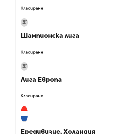
Класиране
Шампионска лига
Класиране
Лига Европа
Класиране
Ередивизие, Холандия