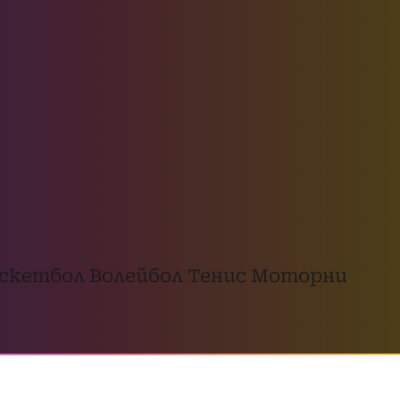
скетбол
Волейбол
Тенис
Моторни