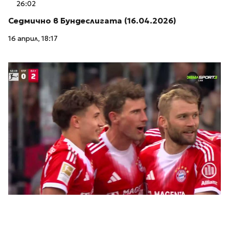
26:02
Седмично в Бундеслигата (16.04.2026)
16 април, 18:17