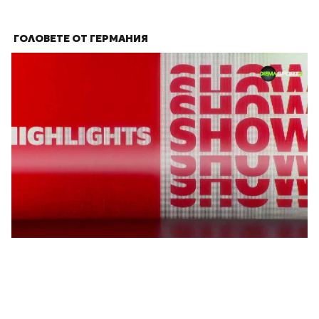
ГОЛОВЕТЕ ОТ ГЕРМАНИЯ