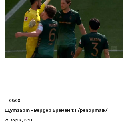
05:00
Щутгарт - Вердер Бремен 1:1 /репортаж/
26 април, 19:11