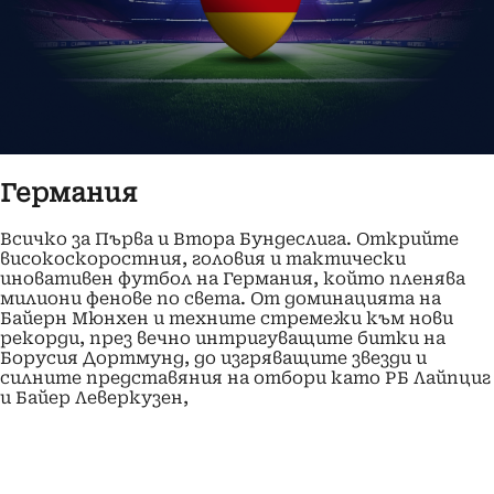
Германия
Всичко за Първа и Втора Бундеслига. Открийте
високоскоростния, головия и тактически
иновативен футбол на Германия, който пленява
милиони фенове по света. От доминацията на
Байерн Мюнхен и техните стремежи към нови
рекорди, през вечно интригуващите битки на
Борусия Дортмунд, до изгряващите звезди и
силните представяния на отбори като РБ Лайпциг
и Байер Леверкузен,