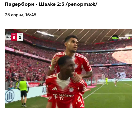
Падерборн - Шалке 2:3 /репортаж/
26 април, 16:45