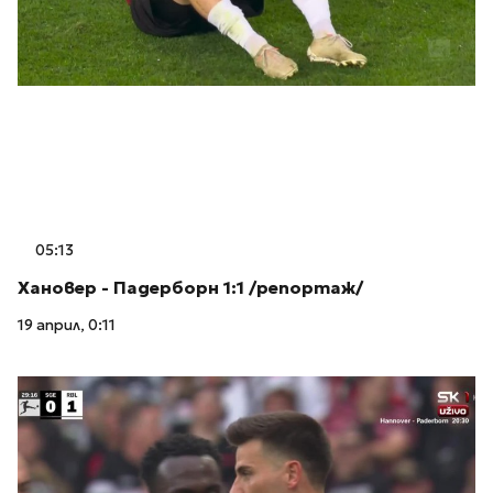
05:13
Хановер - Падерборн 1:1 /репортаж/
19 април, 0:11