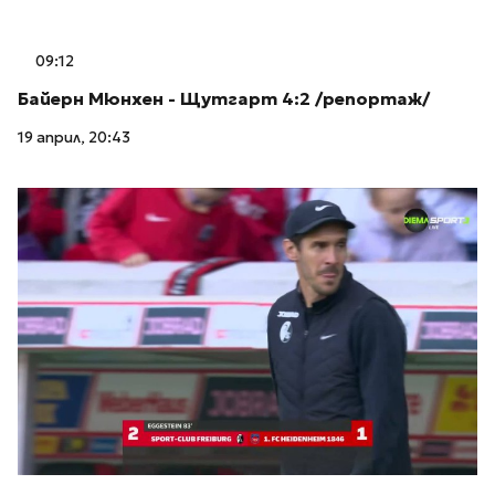
09:12
Байерн Мюнхен - Щутгарт 4:2 /репортаж/
19 април, 20:43