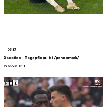
05:13
Хановер - Падерборн 1:1 /репортаж/
19 април, 0:11