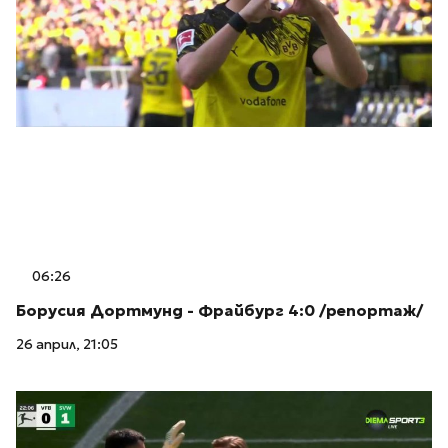
06:26
Борусия Дортмунд - Фрайбург 4:0 /репортаж/
26 април, 21:05