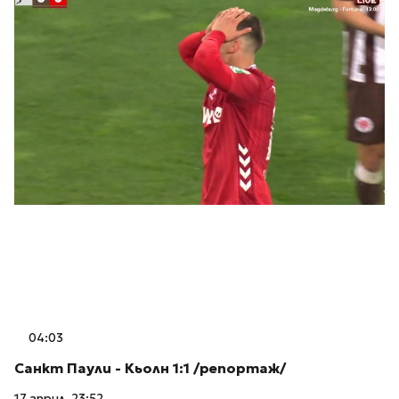
04:03
Санкт Паули - Кьолн 1:1 /репортаж/
17 април, 23:52