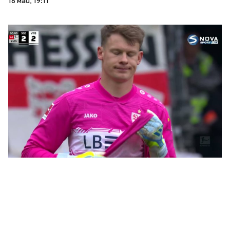
18 май, 19:11