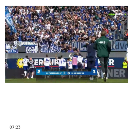
07:23