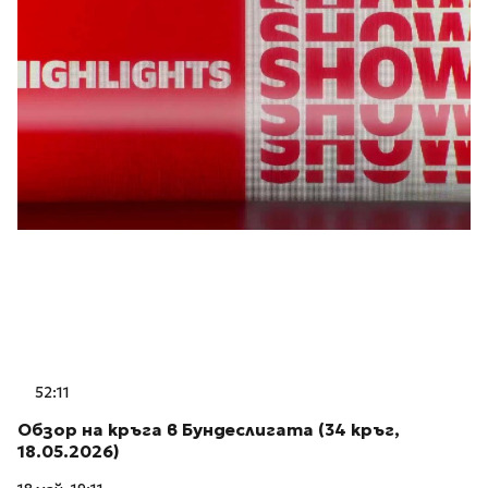
52:11
Обзор на кръга в Бундеслигата (34 кръг,
18.05.2026)