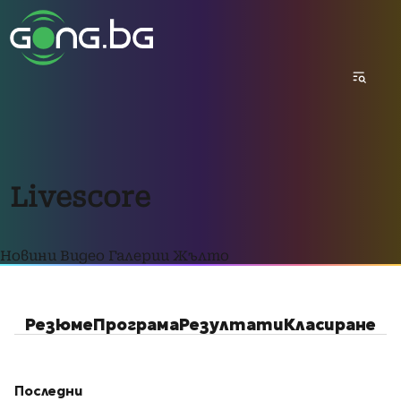
Livescore
Новини
Видео
Галерии
Жълто
Резюме
Програма
Резултати
Класиране
Последни