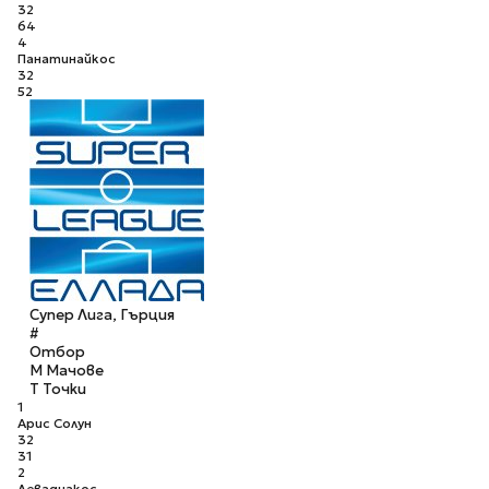
32
64
4
Панатинайкос
32
52
Супер Лига, Гърция
#
Отбор
М
Мачове
Т
Точки
1
Арис Солун
32
31
2
Левадиакос