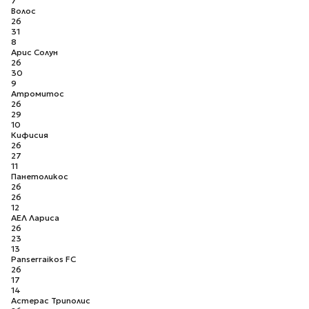
7
Волос
26
31
8
Арис Солун
26
30
9
Атромитос
26
29
10
Кифисия
26
27
11
Панетоликос
26
26
12
АЕЛ Лариса
26
23
13
Panserraikos FC
26
17
14
Астерас Триполис