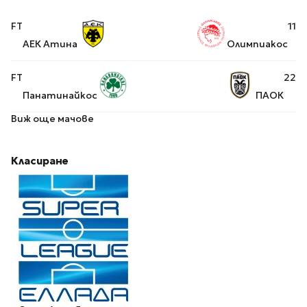
FT
1
1
АЕК Атина
Олимпиакос
FT
2
2
Панатинайкос
ПАОК
Виж още мачове
Класиране