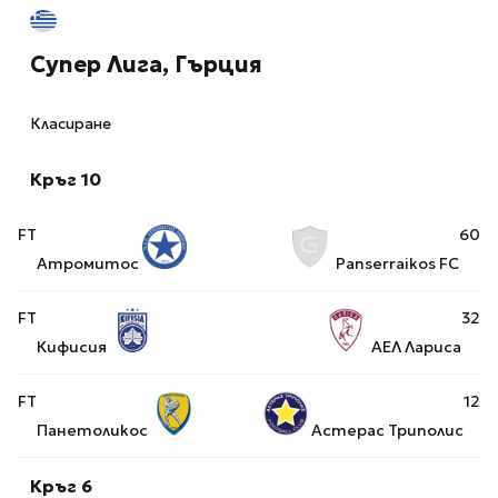
Супер Лига, Гърция
Класиране
Кръг 10
FT
6
0
Атромитос
Panserraikos FC
FT
3
2
Кифисия
АЕЛ Лариса
FT
1
2
Панетоликос
Астерас Триполис
Кръг 6