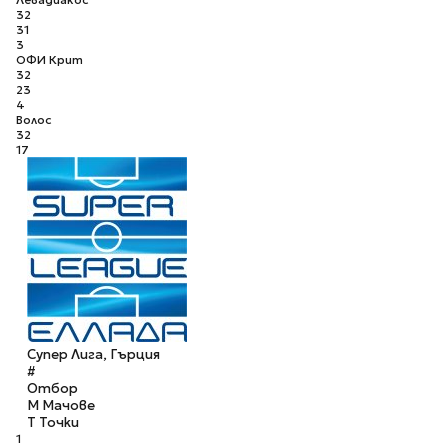
32
31
3
ОФИ Крит
32
23
4
Волос
32
17
Супер Лига, Гърция
#
Отбор
М
Мачове
Т
Точки
1