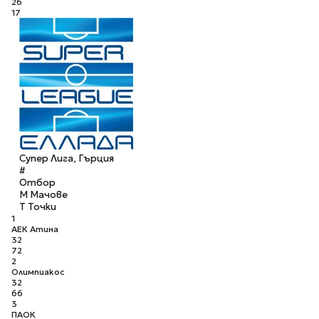
26
17
Супер Лига, Гърция
#
Отбор
М
Мачове
Т
Точки
1
АЕК Атина
32
72
2
Олимпиакос
32
66
3
ПАОК