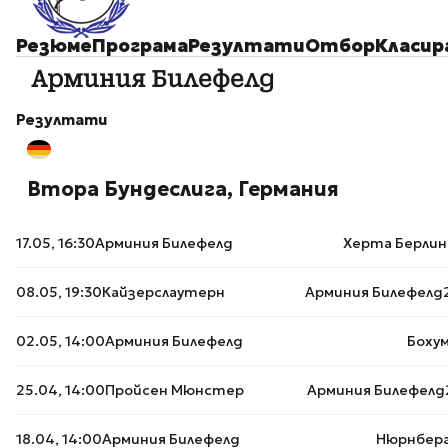
Резюме
Програма
Резултати
Отбор
Класир
Арминия Билефелд
Резултати
Втора Бундеслига, Германия
17.05, 16:30
Арминия Билефелд
Херта Берлин
08.05, 19:30
Кайзерслаутерн
Арминия Билефелд
02.05, 14:00
Арминия Билефелд
Боху
25.04, 14:00
Пройсен Мюнстер
Арминия Билефелд
18.04, 14:00
Арминия Билефелд
Нюрнбер