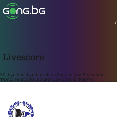
Livescore
БГ Футбол
Футбол свят
Баскетбол
Волейбол
Тенис
Моторни
Бойни
Още спорт
Форум