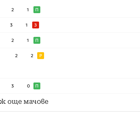
2
1
П
3
1
З
2
1
П
2
2
Р
3
0
П
ж още мачове