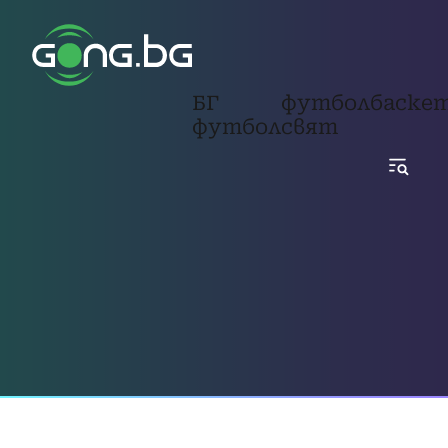
БГ
футбол
баске
футбол
свят