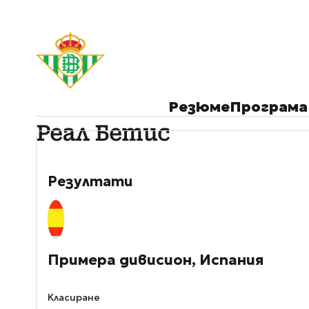
Резюме
Програма
Реал Бетис
Резултати
Примера дивисион, Испания
Класиране