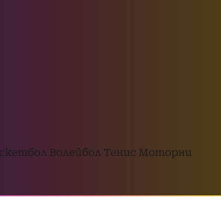
скетбол
Волейбол
Тенис
Моторни