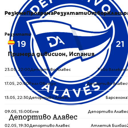
Резюме
Програма
Резултати
Отбор
Класир
Резултати
Примера дивисион, Испания
23.05, 22:00
Депортиво Алавес
Райо Валекано
17.05, 20:00
Реал Овиедо
Депортиво Алавес
13.05, 22:30
Депортиво Алавес
Барселона
09.05, 15:00
Елче
Депортиво Алаве
Депортиво Алавес
02.05, 19:30
Депортиво Алавес
Атлетик Билбао