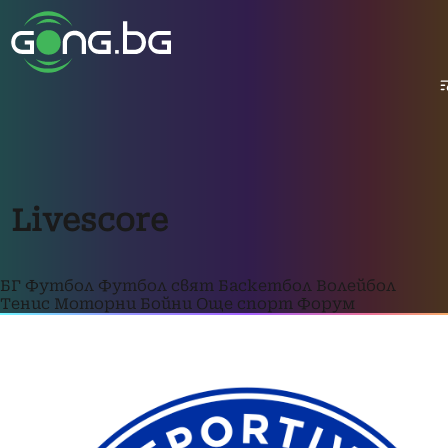
Livescore
БГ Футбол
Футбол свят
Баскетбол
Волейбол
Тенис
Моторни
Бойни
Още спорт
Форум