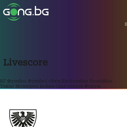
Livescore
БГ Футбол
Футбол свят
Баскетбол
Волейбол
Тенис
Моторни
Бойни
Още спорт
Форум