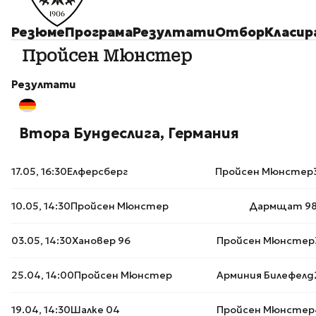
Резюме
Програма
Резултати
Отбор
Класир
Пройсен Мюнстер
Резултати
Втора Бундеслига, Германия
17.05, 16:30
Елферсберг
Пройсен Мюнстер
10.05, 14:30
Пройсен Мюнстер
Дармщат 9
03.05, 14:30
Хановер 96
Пройсен Мюнстер
25.04, 14:00
Пройсен Мюнстер
Арминия Билефелд
19.04, 14:30
Шалке 04
Пройсен Мюнстер