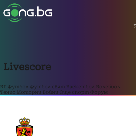
Livescore
БГ Футбол
Футбол свят
Баскетбол
Волейбол
Тенис
Моторни
Бойни
Още спорт
Форум