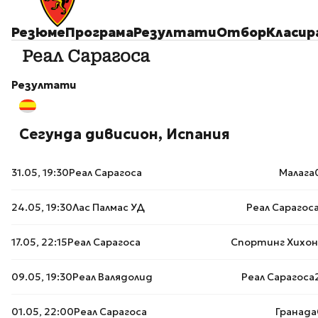
Резюме
Програма
Резултати
Отбор
Класир
Реал Сарагоса
Резултати
Сегунда дивисион, Испания
31.05, 19:30
Реал Сарагоса
Малага
24.05, 19:30
Лас Палмас УД
Реал Сарагос
17.05, 22:15
Реал Сарагоса
Спортинг Хихон
09.05, 19:30
Реал Валядолид
Реал Сарагоса
01.05, 22:00
Реал Сарагоса
Гранада