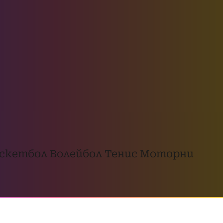
скетбол
Волейбол
Тенис
Моторни