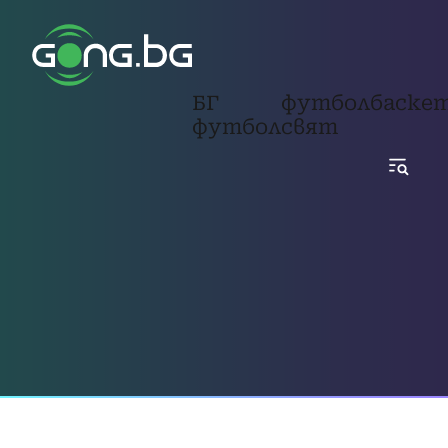
БГ
футбол
баске
футбол
свят