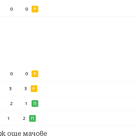
0
0
Р
0
0
Р
3
3
Р
2
1
П
1
2
П
ж още мачове