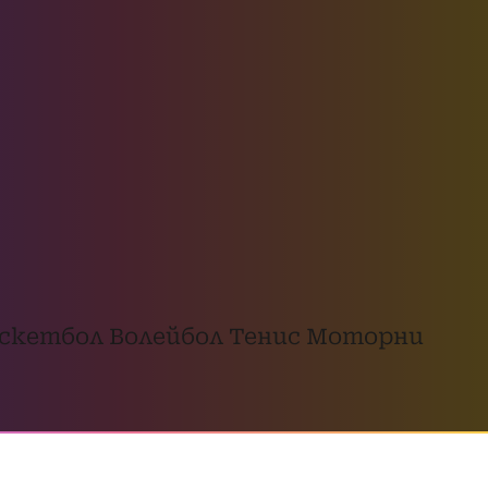
скетбол
Волейбол
Тенис
Моторни