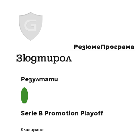
Резюме
Програма
Зюдтирол
Резултати
Serie B Promotion Playoff
Класиране