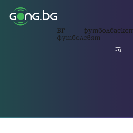
БГ
футбол
баске
футбол
свят