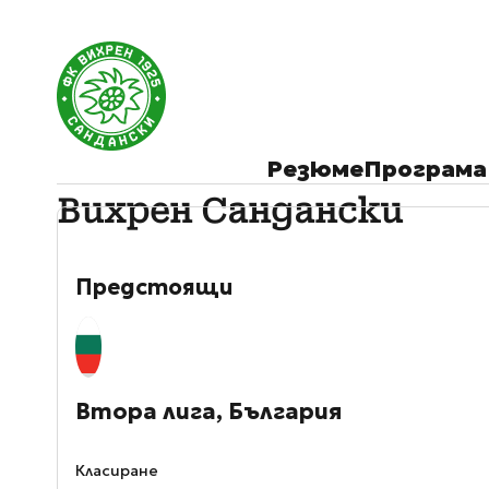
Резюме
Програма
Вихрен Сандански
Предстоящи
Втора лига, България
Класиране