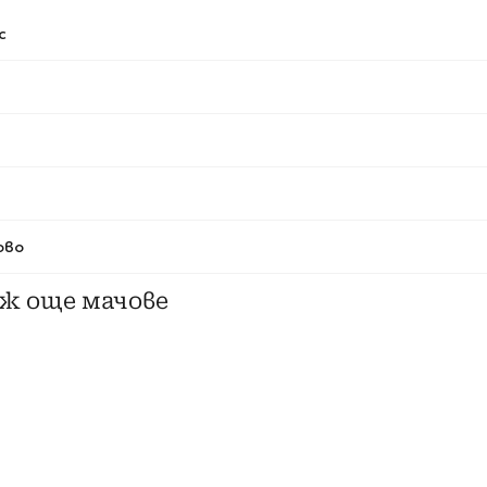
с
ово
ж още мачове