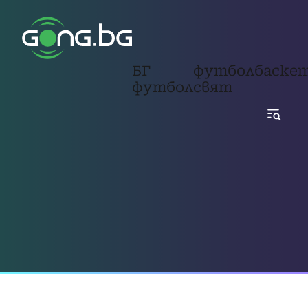
БГ
футбол
баске
футбол
свят