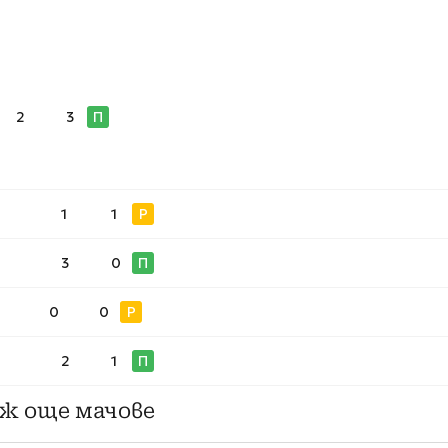
2
3
П
1
1
Р
3
0
П
0
0
Р
2
1
П
ж още мачове