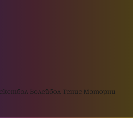
скетбол
Волейбол
Тенис
Моторни