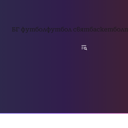
БГ футбол
футбол свят
баскетбол