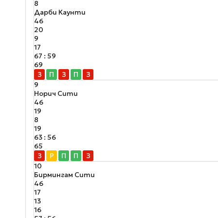
8
Дарби Каунти
46
20
9
17
67 : 59
69
З
П
З
П
З
9
Норич Сити
46
19
8
19
63 : 56
65
З
Р
П
П
З
10
Бирмингам Сити
46
17
13
16