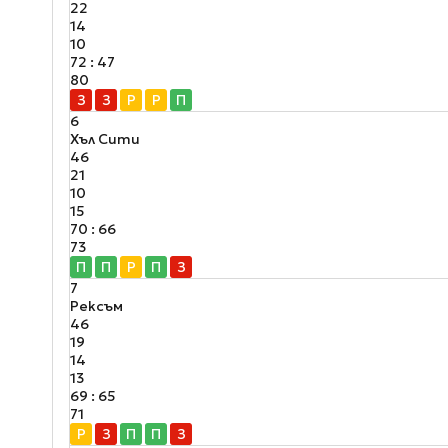
22
14
10
72 : 47
80
З
З
Р
Р
П
6
Хъл Сити
46
21
10
15
70 : 66
73
П
П
Р
П
З
7
Рексъм
46
19
14
13
69 : 65
71
Р
З
П
П
З