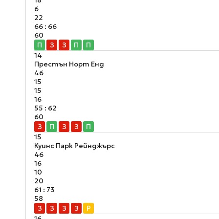
6
22
66 : 66
60
П
З
З
П
П
14
Престън Норт Енд
46
15
15
16
55 : 62
60
З
П
З
З
П
15
Куинс Парк Рейнджърс
46
16
10
20
61 : 73
58
З
З
З
З
Р
16