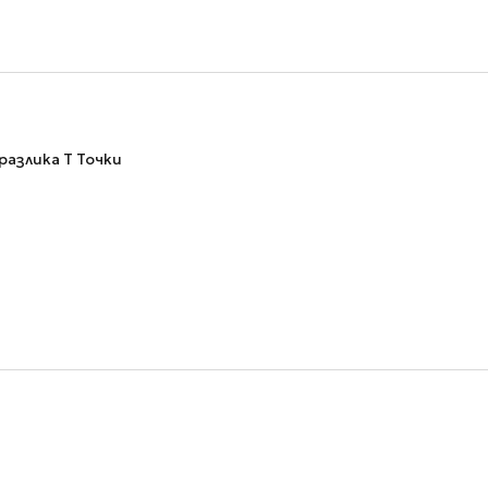
 разлика
Т
Точки