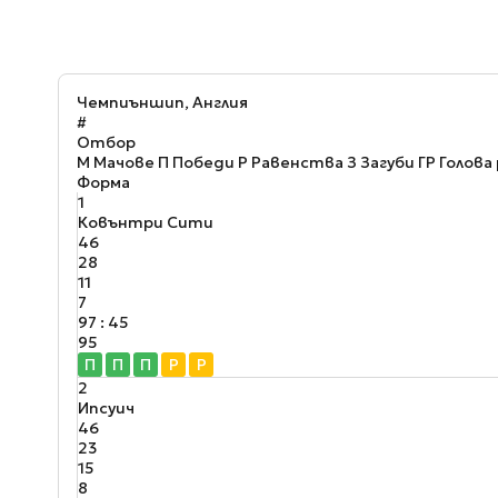
Чемпиъншип, Англия
#
Отбор
М
Мачове
П
Победи
Р
Равенства
З
Загуби
ГР
Голова
Форма
1
Ковънтри Сити
46
28
11
7
97 : 45
95
П
П
П
Р
Р
2
Ипсуич
46
23
15
8