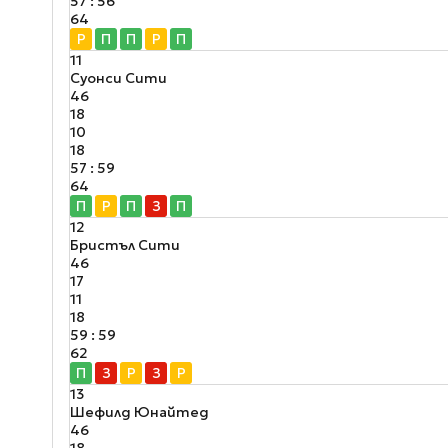
57 : 56
64
Р
П
П
Р
П
11
Суонси Сити
46
18
10
18
57 : 59
64
П
Р
П
З
П
12
Бристъл Сити
46
17
11
18
59 : 59
62
П
З
Р
З
Р
13
Шефилд Юнайтед
46
18