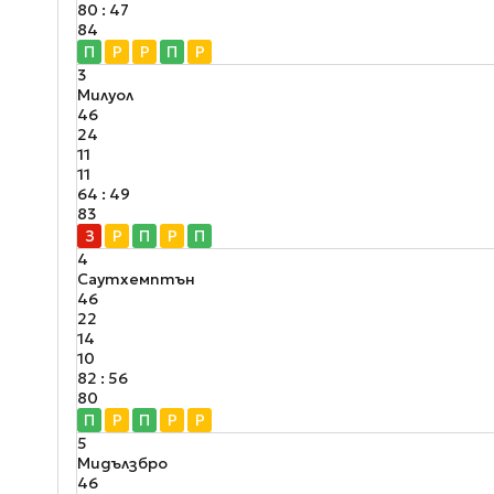
80 : 47
84
П
Р
Р
П
Р
3
Милуол
46
24
11
11
64 : 49
83
З
Р
П
Р
П
4
Саутхемптън
46
22
14
10
82 : 56
80
П
Р
П
Р
Р
5
Мидълзбро
46