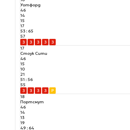
Уотфорд
46
14
15
17
53 : 65
57
З
З
З
З
З
17
Стоук Сити
46
15
10
21
51 : 56
55
З
З
З
З
Р
18
Портсмут
46
14
13
19
49 : 64