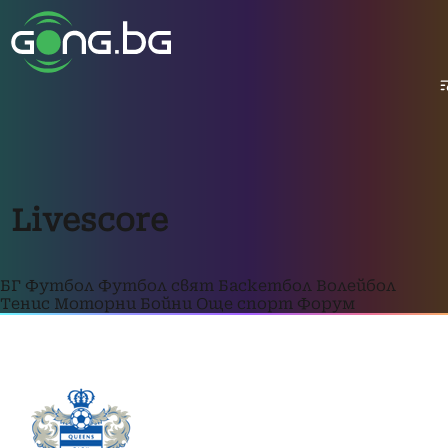
Livescore
БГ Футбол
Футбол свят
Баскетбол
Волейбол
Тенис
Моторни
Бойни
Още спорт
Форум