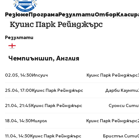
Резюме
Програма
Резултати
Отбор
Класир
Куинс Парк Рейнджърс
Резултати
Чемпиъншип, Англия
02.05, 14:30
Ипсуич
Куинс Парк Рейнджърс
25.04, 17:00
Куинс Парк Рейнджърс
Дарби Каунти
21.04, 21:45
Куинс Парк Рейнджърс
Суонси Сити
18.04, 14:30
Милуол
Куинс Парк Рейнджърс
11.04, 14:30
Куинс Парк Рейнджърс
Бристъл Сити