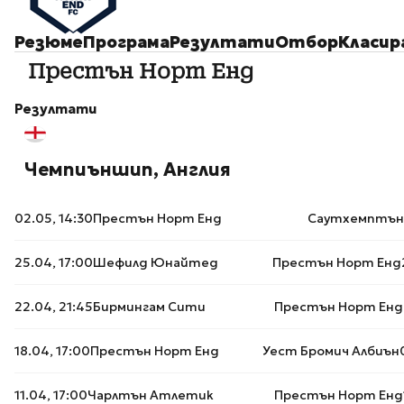
Резюме
Програма
Резултати
Отбор
Класир
Престън Норт Енд
Резултати
Чемпиъншип, Англия
02.05, 14:30
Престън Норт Енд
Саутхемптън
25.04, 17:00
Шефилд Юнайтед
Престън Норт Енд
22.04, 21:45
Бирмингам Сити
Престън Норт Енд
18.04, 17:00
Престън Норт Енд
Уест Бромич Албиън
11.04, 17:00
Чарлтън Атлетик
Престън Норт Енд