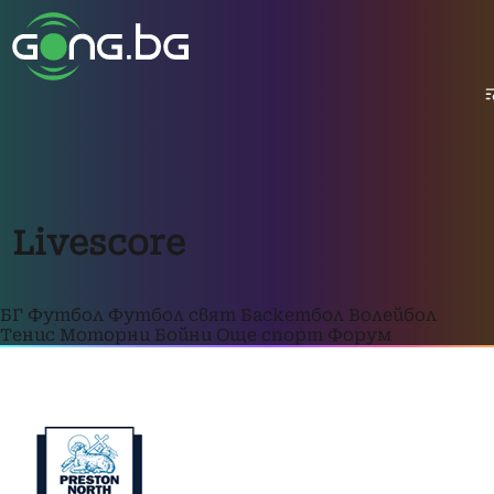
Livescore
БГ Футбол
Футбол свят
Баскетбол
Волейбол
Тенис
Моторни
Бойни
Още спорт
Форум