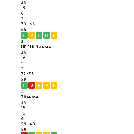
34
19
8
7
70 : 44
65
П
Р
П
П
Р
3
НЕК Ниймеген
34
16
11
7
77 : 53
59
П
З
Р
Р
Р
4
Твенте
34
15
13
6
59 : 40
58