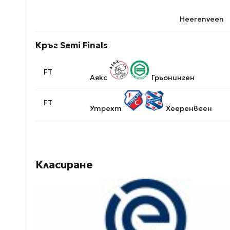
Heerenveen
Кръг Semi Finals
FT
Аякс
Грьонинген
FT
Утрехт
Хееренвеен
Класиране