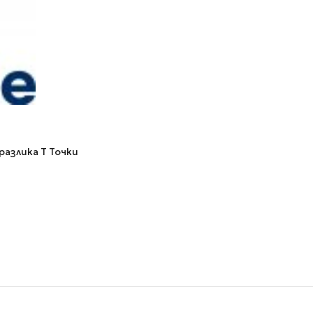
 разлика
Т
Точки