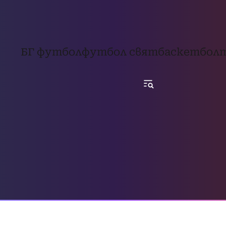
БГ футбол
футбол свят
баскетбол