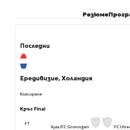
Резюме
Прогр
Последни
Ередивизие, Холандия
Класиране
Кръг Final
FT
Ajax/FC Groningen
FC Utre