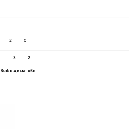
2
0
3
2
Виж още мачове