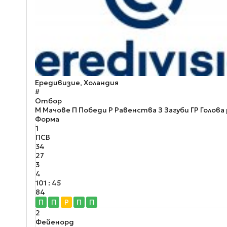
Ередивизие, Холандия
#
Отбор
М
Мачове
П
Победи
Р
Равенства
З
Загуби
ГР
Голова
Форма
1
ПСВ
34
27
3
4
101 : 45
84
П
П
Р
П
П
2
Фейенорд