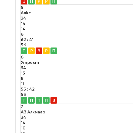
З
П
Р
Р
П
5
Аякс
34
14
14
6
62 : 41
56
П
Р
З
Р
П
6
Утрехт
34
15
8
11
55 : 42
53
П
П
П
П
З
7
АЗ Алкмаар
34
14
10