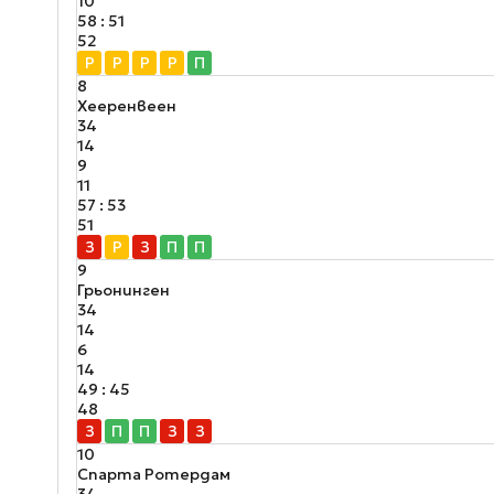
10
58 : 51
52
Р
Р
Р
Р
П
8
Хееренвеен
34
14
9
11
57 : 53
51
З
Р
З
П
П
9
Грьонинген
34
14
6
14
49 : 45
48
З
П
П
З
З
10
Спарта Ротердам
34