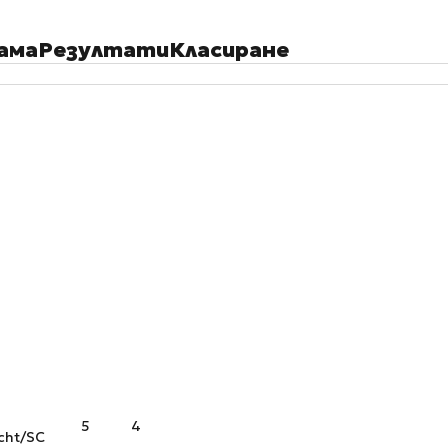
ама
Резултати
Класиране
5
4
cht/SC