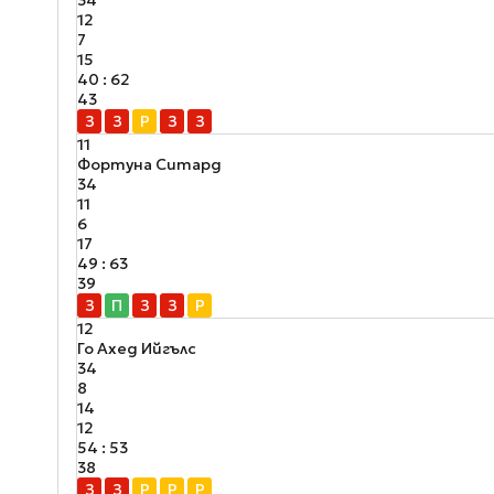
12
7
15
40 : 62
43
З
З
Р
З
З
11
Фортуна Ситард
34
11
6
17
49 : 63
39
З
П
З
З
Р
12
Го Ахед Ийгълс
34
8
14
12
54 : 53
38
З
З
Р
Р
Р