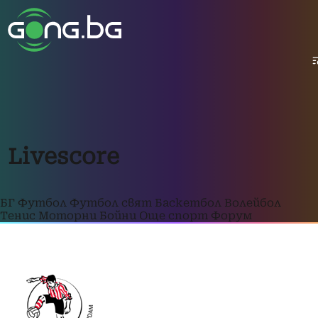
Livescore
БГ Футбол
Футбол свят
Баскетбол
Волейбол
Тенис
Моторни
Бойни
Още спорт
Форум