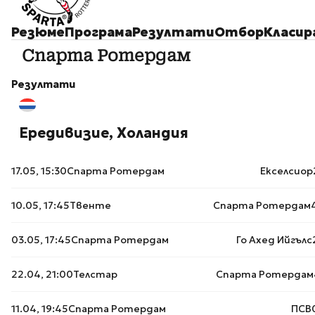
Резюме
Програма
Резултати
Отбор
Класир
Спарта Ротердам
Резултати
Ередивизие, Холандия
17.05, 15:30
Спарта Ротердам
Екселсиор
10.05, 17:45
Твенте
Спарта Ротердам
03.05, 17:45
Спарта Ротердам
Го Ахед Ийгълс
22.04, 21:00
Телстар
Спарта Ротердам
11.04, 19:45
Спарта Ротердам
ПСВ