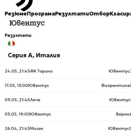
Резюме
Програма
Резултати
Отбор
Класир
Ювентус
Резултати
Серия А, Италия
24.05, 21:45
ФК Торино
Ювентус
17.05, 13:00
Ювентус
Фиорентина
09.05, 21:45
Лече
Ювентус
03.05, 19:00
Ювентус
Верон
26.04, 21:45
Милан
Ювентус