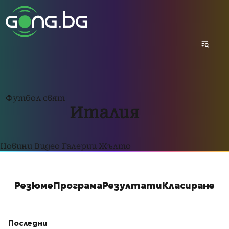
Футбол свят
Италия
Новини
Видео
Галерии
Жълто
Резюме
Програма
Резултати
Класиране
Последни