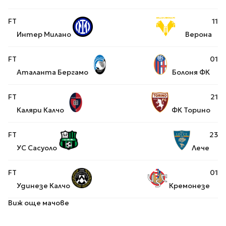
FT
1
1
Интер Милано
Верона
FT
0
1
Аталанта Бергамо
Болоня ФК
FT
2
1
Каляри Калчо
ФК Торино
FT
2
3
УС Сасуоло
Лече
FT
0
1
Удинезе Калчо
Кремонезе
Виж още мачове