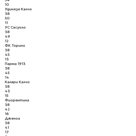
10
Удинезе Калчо
38
50
11
УС Сасуоло
38
49
12
ФК Торино
38
45
13
Парма 1913
38
45
14
Каляри Калчо
38
43
15
Фиорентина
38
42
16
Дженоа
38
41
17