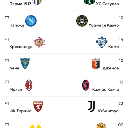
Парма 1913
УС Сасуоло
FT
1
0
Наполи
Удинезе Калчо
FT
1
4
Кремонезе
Комо
FT
1
0
Лече
Дженоа
FT
1
2
Милан
Каляри Калчо
FT
2
2
ФК Торино
Ювентус
FT
0
2