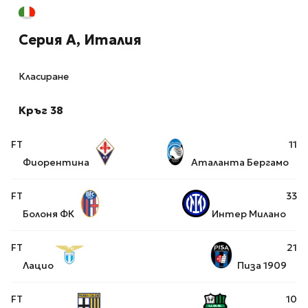
Серия А, Италия
Класиране
Кръг 38
FT
1
1
Фиорентина
Аталанта Бергамо
FT
3
3
Болоня ФК
Интер Милано
FT
2
1
Лацио
Пиза 1909
FT
1
0