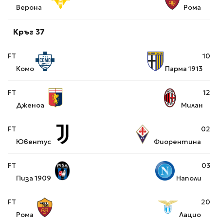
Верона
Рома
Кръг 37
FT
1
0
Комо
Парма 1913
FT
1
2
Дженоа
Милан
FT
0
2
Ювентус
Фиорентина
FT
0
3
Пиза 1909
Наполи
FT
2
0
Рома
Лацио