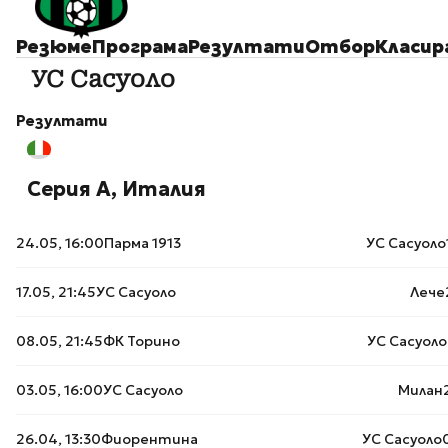
Резюме
Програма
Резултати
Отбор
Класир
УС Сасуоло
Резултати
Серия А, Италия
24.05, 16:00
Парма 1913
УС Сасуоло
17.05, 21:45
УС Сасуоло
Лече
08.05, 21:45
ФК Торино
УС Сасуоло
03.05, 16:00
УС Сасуоло
Милан
26.04, 13:30
Фиорентина
УС Сасуоло