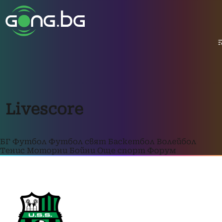
Livescore
БГ Футбол
Футбол свят
Баскетбол
Волейбол
Тенис
Моторни
Бойни
Още спорт
Форум